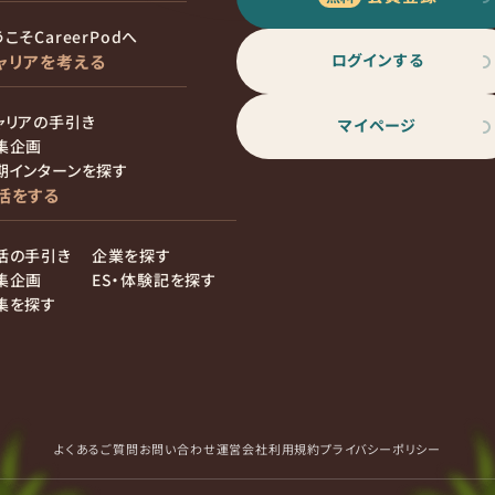
こそCareerPodへ
ログインする
ャリアを考える
ャリアの手引き
マイページ
集企画
期インターンを探す
活をする
活の手引き
企業を探す
集企画
ES・体験記を探す
集を探す
よくあるご質問
お問い合わせ
運営会社
利用規約
プライバシーポリシー