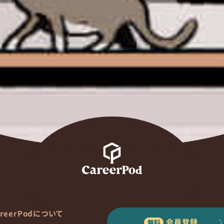
areerPodについて
会員登録