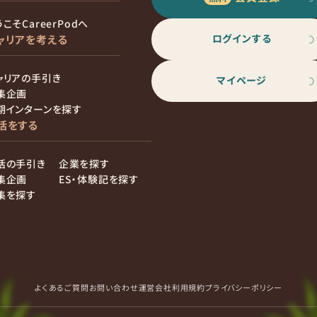
こそCareerPodへ
ログインする
ャリアを考える
ャリアの手引き
マイページ
集企画
期インターンを探す
活をする
活の手引き
企業を探す
集企画
ES・体験記を探す
集を探す
よくあるご質問
お問い合わせ
運営会社
利用規約
プライバシーポリシー