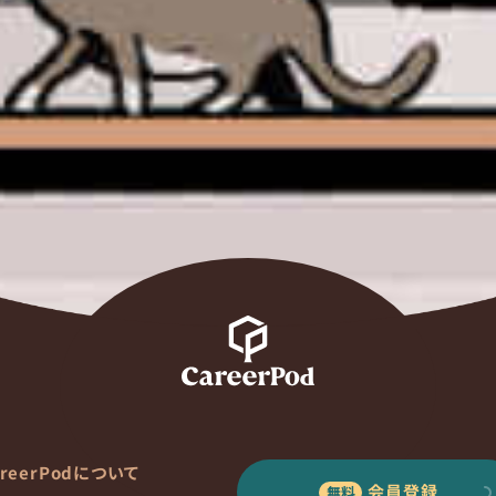
areerPodについて
会員登録