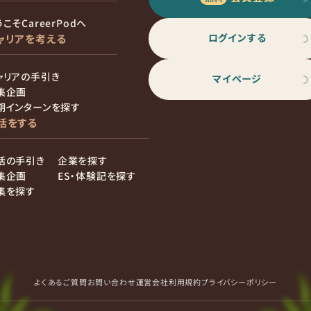
こそCareerPodへ
ログインする
ャリアを考える
ャリアの手引き
マイページ
集企画
期インターンを探す
活をする
活の手引き
企業を探す
集企画
ES・体験記を探す
集を探す
よくあるご質問
お問い合わせ
運営会社
利用規約
プライバシーポリシー