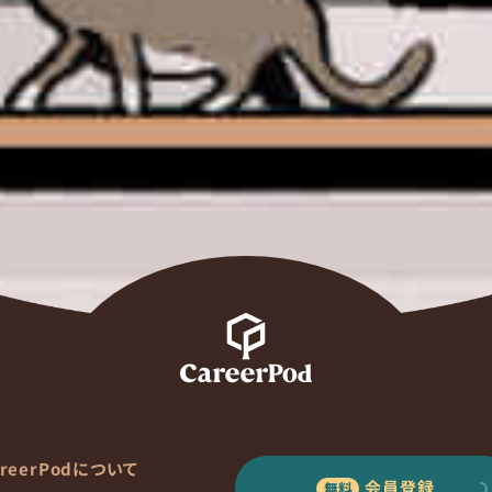
areerPodについて
会員登録