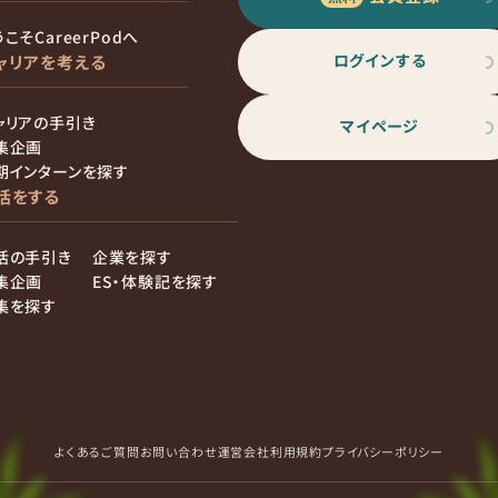
こそCareerPodへ
ログインする
ャリアを考える
ャリアの手引き
マイページ
集企画
期インターンを探す
活をする
活の手引き
企業を探す
集企画
ES・体験記を探す
集を探す
よくあるご質問
お問い合わせ
運営会社
利用規約
プライバシーポリシー