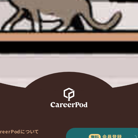
areerPodについて
会員登録