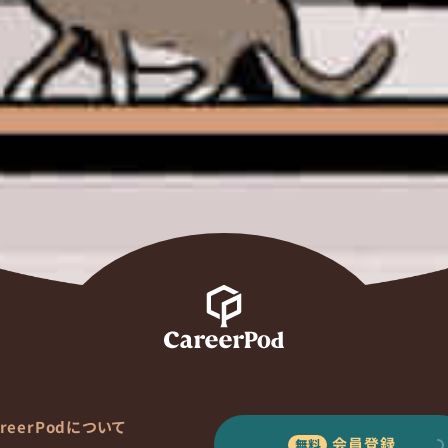
areerPodについて
会員登録