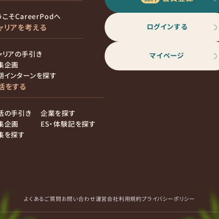
こそCareerPodへ
ログインする
ャリアを考える
ャリアの手引き
マイページ
集企画
期インターンを探す
活をする
活の手引き
企業を探す
集企画
ES・体験記を探す
集を探す
よくあるご質問
お問い合わせ
運営会社
利用規約
プライバシーポリシー