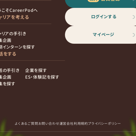
こそCareerPodへ
ログインする
ャリアを考える
ャリアの手引き
マイページ
集企画
期インターンを探す
活をする
活の手引き
企業を探す
集企画
ES・体験記を探す
集を探す
よくあるご質問
お問い合わせ
運営会社
利用規約
プライバシーポリシー