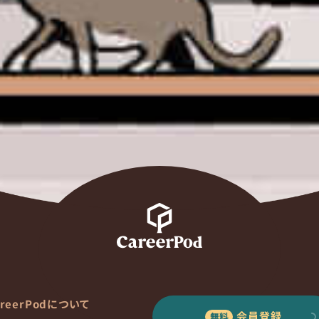
areerPodについて
会員登録