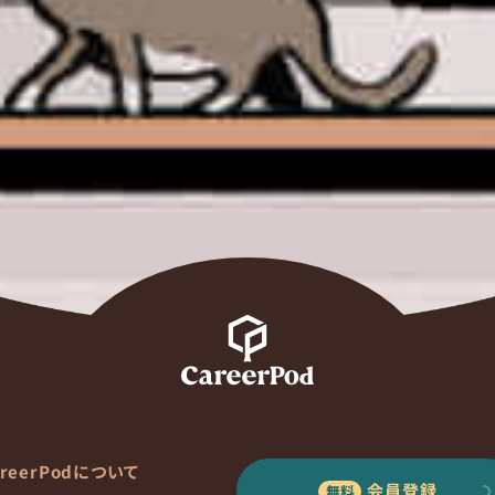
areerPodについて
会員登録