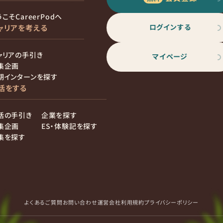
こそCareerPodへ
ログインする
ャリアを考える
ャリアの手引き
マイページ
集企画
期インターンを探す
活をする
活の手引き
企業を探す
集企画
ES・体験記を探す
集を探す
よくあるご質問
お問い合わせ
運営会社
利用規約
プライバシーポリシー