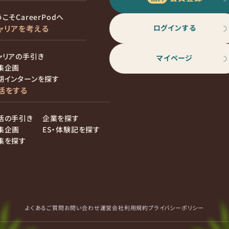
こそCareerPodへ
ログインする
ャリアを考える
ャリアの手引き
マイページ
集企画
期インターンを探す
活をする
活の手引き
企業を探す
集企画
ES・体験記を探す
集を探す
よくあるご質問
お問い合わせ
運営会社
利用規約
プライバシーポリシー