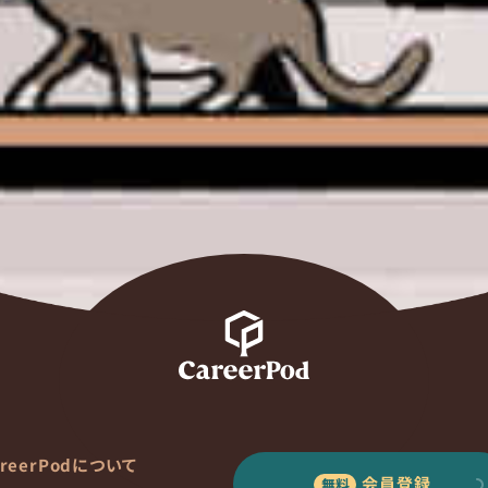
areerPodについて
会員登録