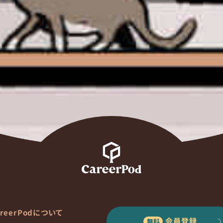
areerPodについて
会員登録