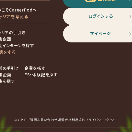
こそCareerPodへ
ログインする
ャリアを考える
ャリアの手引き
マイページ
集企画
期インターンを探す
活をする
活の手引き
企業を探す
集企画
ES・体験記を探す
集を探す
よくあるご質問
お問い合わせ
運営会社
利用規約
プライバシーポリシー