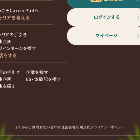
こそCareerPodへ
ログインする
ャリアを考える
ャリアの手引き
マイページ
集企画
期インターンを探す
活をする
活の手引き
企業を探す
集企画
ES・体験記を探す
集を探す
よくあるご質問
お問い合わせ
運営会社
利用規約
プライバシーポリシー