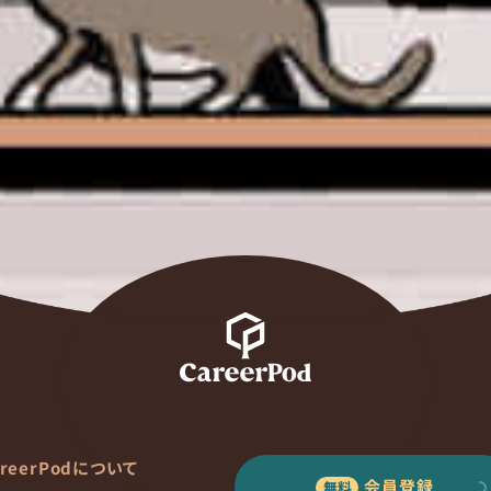
areerPodについて
会員登録