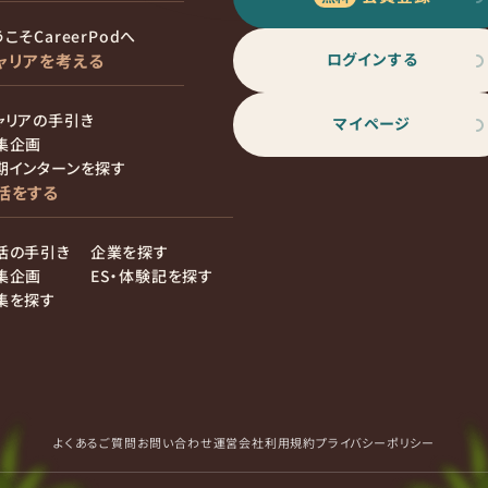
こそCareerPodへ
ログインする
ャリアを考える
ャリアの手引き
マイページ
集企画
期インターンを探す
活をする
活の手引き
企業を探す
集企画
ES・体験記を探す
集を探す
よくあるご質問
お問い合わせ
運営会社
利用規約
プライバシーポリシー