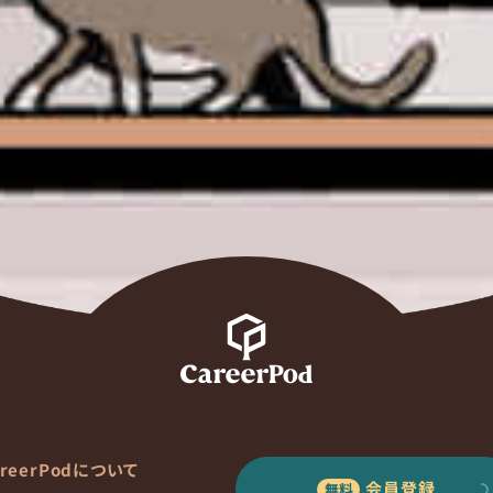
areerPodについて
会員登録