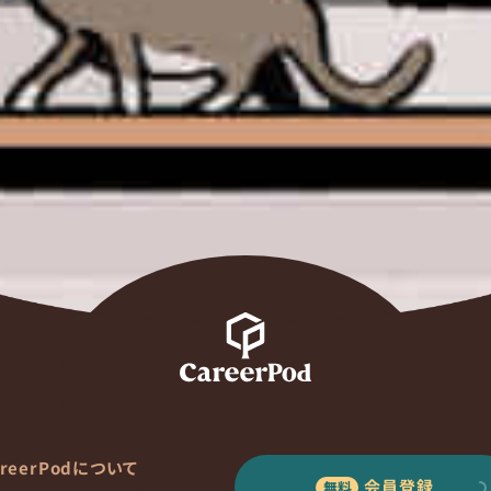
areerPodについて
会員登録