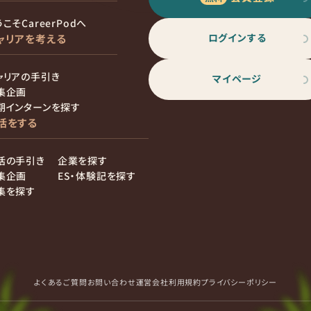
こそCareerPodへ
ログインする
ャリアを考える
ャリアの手引き
マイページ
集企画
期インターンを探す
活をする
活の手引き
企業を探す
集企画
ES・体験記を探す
集を探す
よくあるご質問
お問い合わせ
運営会社
利用規約
プライバシーポリシー