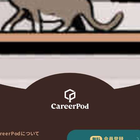
areerPodについて
会員登録