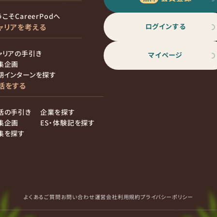
こそCareerPodへ
ログインする
ャリアを考える
ャリアの手引き
マイページ
集企画
期インターンを探す
活をする
活の手引き
企業を探す
集企画
ES・体験記を探す
集を探す
よくあるご質問
お問い合わせ
運営会社
利用規約
プライバシーポリシー