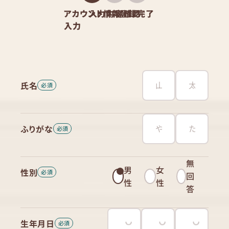
アカウント情報
入力内容確認
登録完了
入力
氏名
ふりがな
無
男
女
性別
回
性
性
答
生年月日