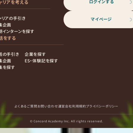
ログインする
ャリアを考える
ャリアの手引き
マイページ
集企画
期インターンを探す
活をする
活の手引き
企業を探す
集企画
ES・体験記を探す
集を探す
よくあるご質問
お問い合わせ
運営会社
利用規約
プライバシーポリシー
© Concord Academy Inc. All rights reserved.