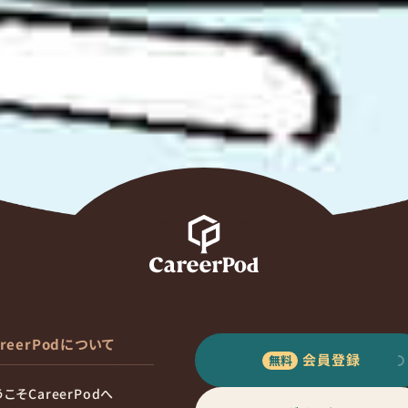
areerPodについて
会員登録
こそCareerPodへ