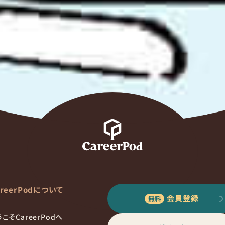
areerPodについて
会員登録
こそCareerPodへ