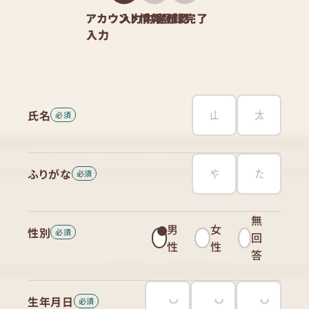
アカウント情報
入力内容確認
登録完了
入力
氏名
ふりがな
無
男
女
性別
回
性
性
答
生年月日