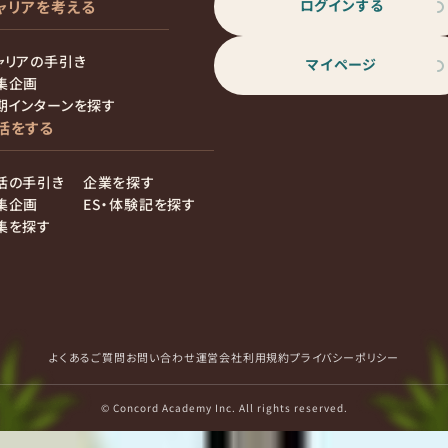
ログインする
ャリアを考える
ャリアの手引き
マイページ
集企画
期インターンを探す
活をする
活の手引き
企業を探す
集企画
ES・体験記を探す
集を探す
よくあるご質問
お問い合わせ
運営会社
利用規約
プライバシーポリシー
© Concord Academy Inc. All rights reserved.