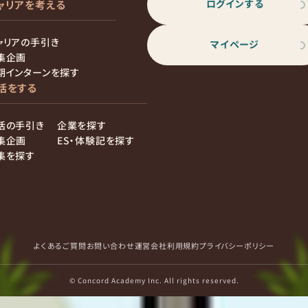
ログインする
ャリアを考える
ャリアの手引き
マイページ
集企画
期インターンを探す
活をする
活の手引き
企業を探す
集企画
ES・体験記を探す
集を探す
よくあるご質問
お問い合わせ
運営会社
利用規約
プライバシーポリシー
© Concord Academy Inc. All rights reserved.