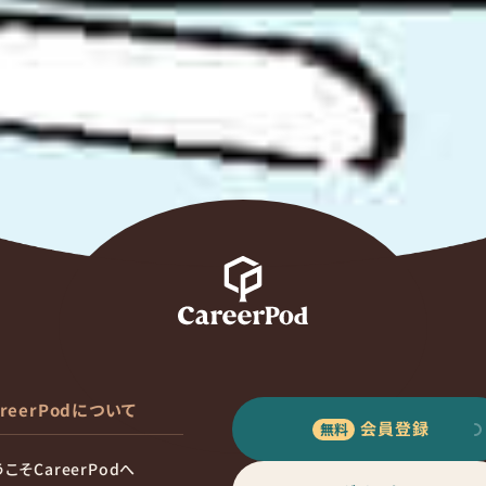
areerPodについて
会員登録
こそCareerPodへ