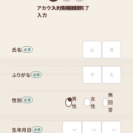
アカウント情報
入力内容確認
登録完了
入力
氏名
ふりがな
無
男
女
性別
回
性
性
答
生年月日