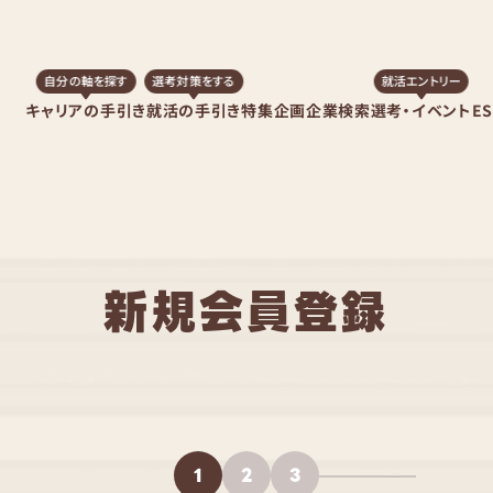
自分の軸を探す
選考対策をする
就活エントリー
キャリアの手引き
就活の手引き
特集企画
企業検索
選考・イベント
E
新規会員登録
1
2
3