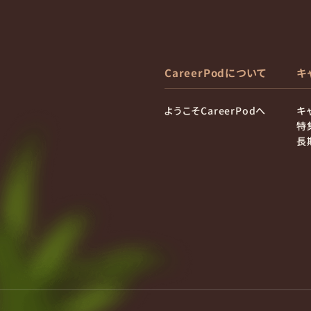
CareerPodについて
キ
ようこそCareerPodへ
キ
特
長