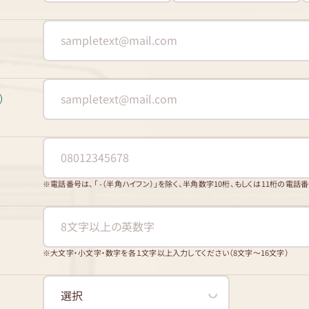
※電話番号は、「 -（半角ハイフン）」を除く、半角数字10桁、もしくは11桁の電話
※大文字・小文字・数字を各１文字以上入力してください（8文字〜16文字）