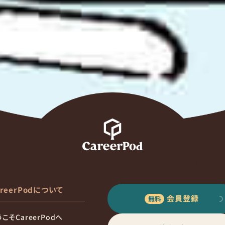
areerPodについて
会員登録
こそCareerPodへ