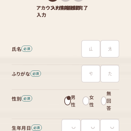
アカウント情報
入力内容確認
登録完了
入力
氏名
ふりがな
無
男
女
性別
回
性
性
答
生年月日