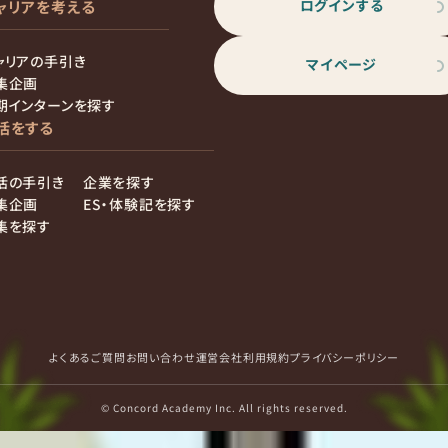
ログインする
ャリアを考える
ャリアの手引き
マイページ
集企画
期インターンを探す
活をする
活の手引き
企業を探す
集企画
ES・体験記を探す
集を探す
よくあるご質問
お問い合わせ
運営会社
利用規約
プライバシーポリシー
© Concord Academy Inc. All rights reserved.