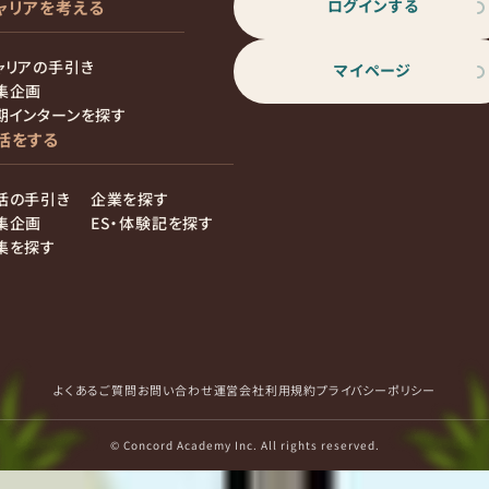
ログインする
ャリアを考える
ャリアの手引き
マイページ
集企画
期インターンを探す
活をする
活の手引き
企業を探す
集企画
ES・体験記を探す
集を探す
よくあるご質問
お問い合わせ
運営会社
利用規約
プライバシーポリシー
© Concord Academy Inc. All rights reserved.