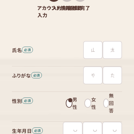
アカウント情報
入力内容確認
登録完了
入力
氏名
ふりがな
無
男
女
性別
回
性
性
答
生年月日