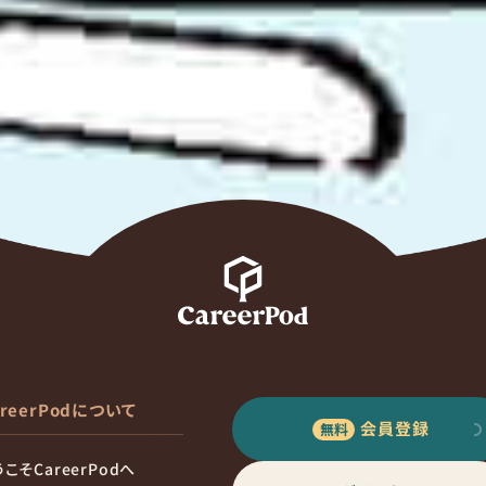
areerPodについて
会員登録
こそCareerPodへ