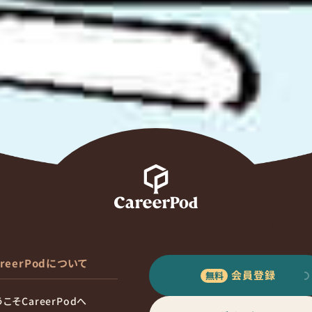
areerPodについて
会員登録
こそCareerPodへ