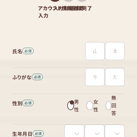
アカウント情報
入力内容確認
登録完了
入力
氏名
ふりがな
無
男
女
性別
回
性
性
答
生年月日