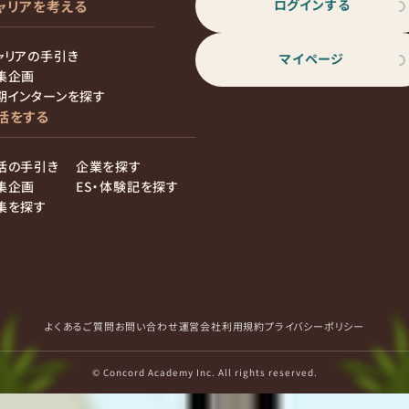
ログインする
ャリアを考える
ャリアの手引き
マイページ
集企画
期インターンを探す
活をする
活の手引き
企業を探す
集企画
ES・体験記を探す
集を探す
よくあるご質問
お問い合わせ
運営会社
利用規約
プライバシーポリシー
© Concord Academy Inc. All rights reserved.