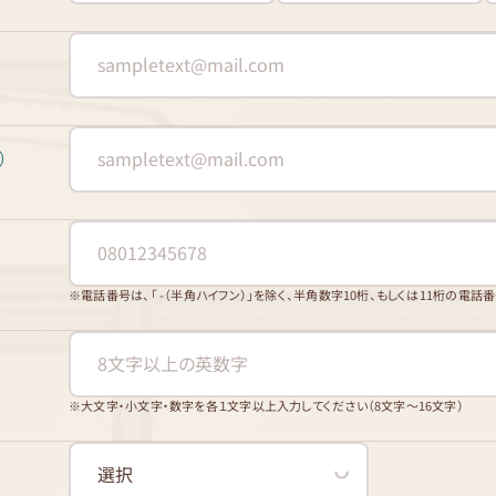
※電話番号は、「 -（半角ハイフン）」を除く、半角数字10桁、もしくは11桁の電話
※大文字・小文字・数字を各１文字以上入力してください（8文字〜16文字）