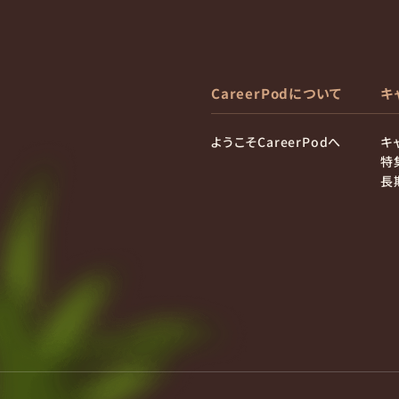
CareerPodについて
キ
ようこそCareerPodへ
キ
特
長