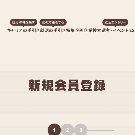
自分の軸を探す
選考対策をする
就活エントリー
キャリアの手引き
就活の手引き
特集企画
企業検索
選考・イベント
E
新規会員登録
1
2
3