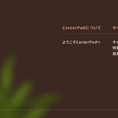
CareerPodについて
キ
ようこそCareerPodへ
キ
特
長