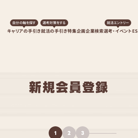
自分の軸を探す
選考対策をする
就活エントリー
キャリアの手引き
就活の手引き
特集企画
企業検索
選考・イベント
E
新規会員登録
1
2
3