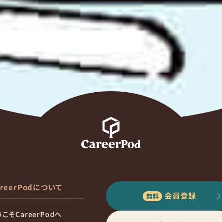
areerPodについて
会員登録
こそCareerPodへ