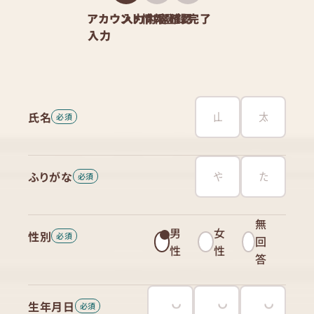
アカウント情報
入力内容確認
登録完了
入力
氏名
ふりがな
無
男
女
性別
回
性
性
答
生年月日