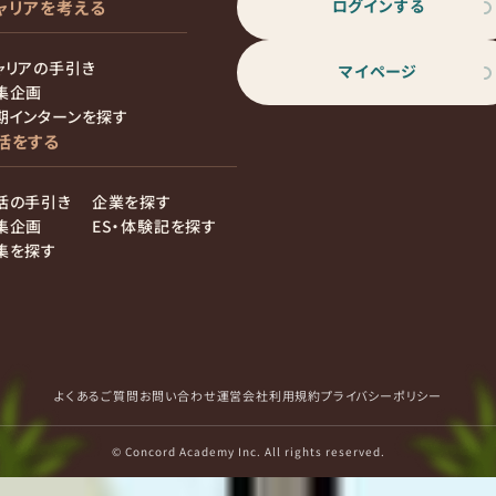
ログインする
ャリアを考える
ャリアの手引き
マイページ
集企画
期インターンを探す
活をする
活の手引き
企業を探す
集企画
ES・体験記を探す
集を探す
よくあるご質問
お問い合わせ
運営会社
利用規約
プライバシーポリシー
© Concord Academy Inc. All rights reserved.