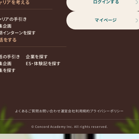
ログインする
ャリアを考える
ャリアの手引き
マイページ
集企画
期インターンを探す
活をする
活の手引き
企業を探す
集企画
ES・体験記を探す
集を探す
よくあるご質問
お問い合わせ
運営会社
利用規約
プライバシーポリシー
© Concord Academy Inc. All rights reserved.