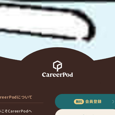
areerPodについて
会員登録
こそCareerPodへ