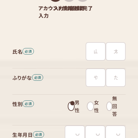
アカウント情報
入力内容確認
登録完了
入力
氏名
ふりがな
無
男
女
性別
回
性
性
答
生年月日