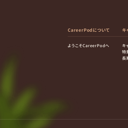
CareerPodについて
キ
ようこそCareerPodへ
キ
特
長