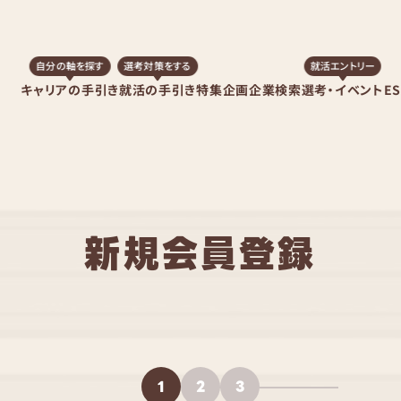
自分の軸を探す
選考対策をする
就活エントリー
キャリアの手引き
就活の手引き
特集企画
企業検索
選考・イベント
E
新規会員登録
1
2
3