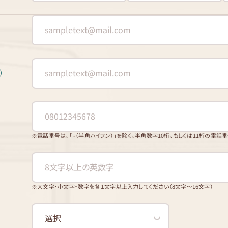
※電話番号は、「 -（半角ハイフン）」を除く、半角数字10桁、もしくは11桁の電話
※大文字・小文字・数字を各１文字以上入力してください（8文字〜16文字）