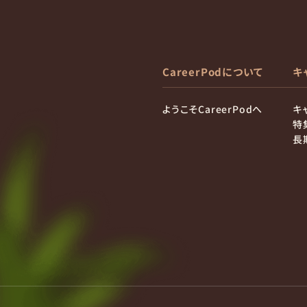
CareerPodについて
キ
ようこそCareerPodへ
キ
特
長