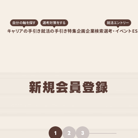
自分の軸を探す
選考対策をする
就活エントリー
キャリアの手引き
就活の手引き
特集企画
企業検索
選考・イベント
E
新規会員登録
1
2
3