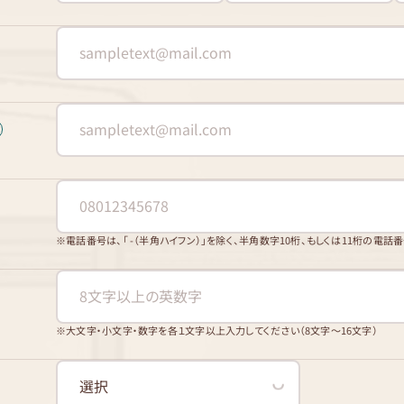
※電話番号は、「 -（半角ハイフン）」を除く、半角数字10桁、もしくは11桁の電話
※大文字・小文字・数字を各１文字以上入力してください（8文字〜16文字）