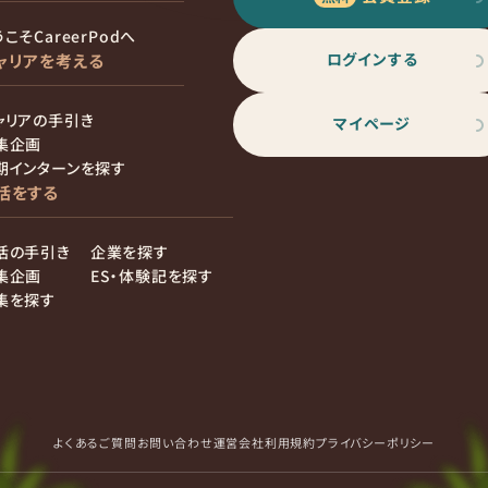
こそCareerPodへ
ログインする
ャリアを考える
ャリアの手引き
マイページ
集企画
期インターンを探す
活をする
活の手引き
企業を探す
集企画
ES・体験記を探す
集を探す
よくあるご質問
お問い合わせ
運営会社
利用規約
プライバシーポリシー