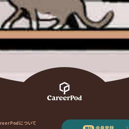
areerPodについて
会員登録