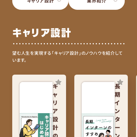
キャリア設計
業界紹介
キャリア設計
望む人生を実現する「キャリア設計」のノウハウを紹介して
います。
キ
長
ャ
期
リ
イ
ア
ン
設
タ
計
ー
の
ン