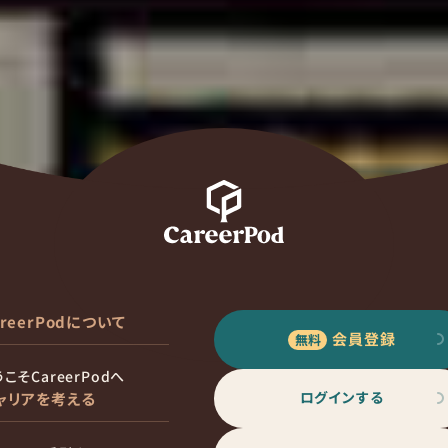
areerPodについて
会員登録
こそCareerPodへ
ログインする
ャリアを考える