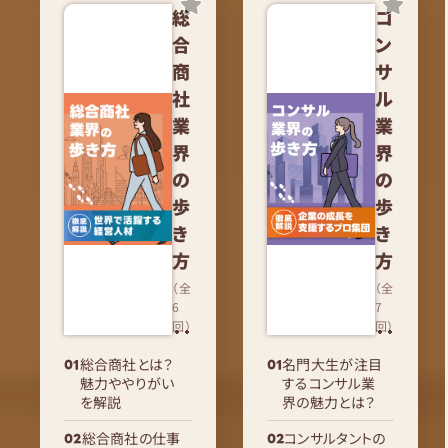
総
コ
合
ン
商
サ
社
ル
業
業
界
界
の
の
歩
歩
き
き
方
方
（全
（全
6
7
回）
回）
総合商社とは？
名門大生が注目
魅力ややりがい
するコンサル業
を解説
界の魅力とは？
総合商社の仕事
コンサルタントの