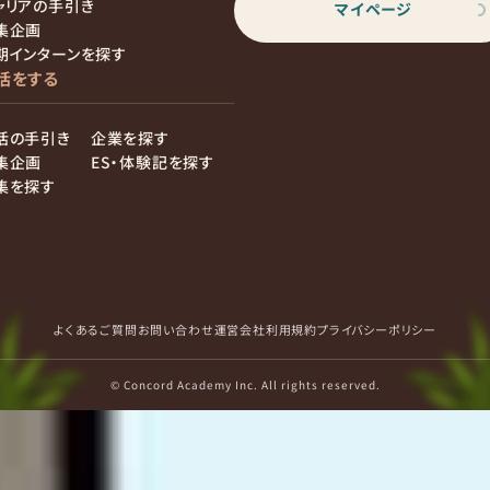
ャリアの手引き
マイページ
集企画
期インターンを探す
活をする
活の手引き
企業を探す
集企画
ES・体験記を探す
集を探す
よくあるご質問
お問い合わせ
運営会社
利用規約
プライバシーポリシー
© Concord Academy Inc. All rights reserved.