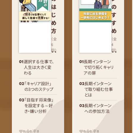
は
の
じ
す
め
す
方
め
（全
（全
6
4
回）
回）
選択する仕事で、
長期インターン
人生は大きく変
で切り拓くキャリ
わる
アの扉
「キャリア設計」
長期インターン
の3つのステップ
で取り組む仕事
とは
「目指す将来像」
を設定する～好
長期インターン
き・嫌い分析
への参加方法
0
0
0
0
0
0