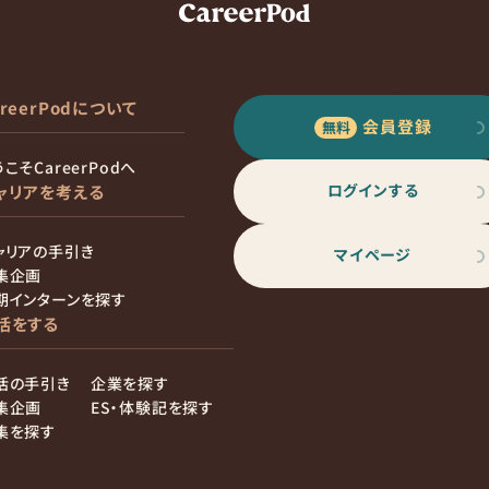
areerPodについて
会員登録
こそCareerPodへ
ログインする
ャリアを考える
ャリアの手引き
マイページ
集企画
期インターンを探す
活をする
活の手引き
企業を探す
集企画
ES・体験記を探す
集を探す