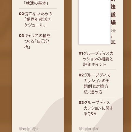
「就活の基本」
策
慌てないための
道
「業界別就活ス
場
ケジュール」
（全
キャリアの軸を
3
つくる「自己分
回）
析」
グループディスカ
ッションの概要と
評価ポイント
グループディス
カッションの出
題例と対策方
法、進め方
グループディス
カッションに関す
るQ&A
0
0
0
0
0
0