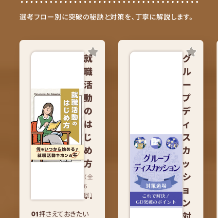
選考フロー別に突破の秘訣と対策を、丁寧に解説します。
就
グ
職
ル
活
ー
動
プ
の
デ
は
ィ
じ
ス
め
カ
方
ッ
シ
（全
6
ョ
回）
ン
押さえておきたい
対