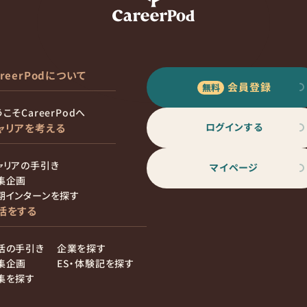
areerPodについて
会員登録
こそCareerPodへ
ログインする
ャリアを考える
ャリアの手引き
マイページ
集企画
期インターンを探す
活をする
活の手引き
企業を探す
集企画
ES・体験記を探す
集を探す