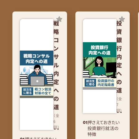
戦
投
略
資
コ
銀
ン
行
サ
内
ル
定
内
へ
定
の
へ
道
の
（全
7
道
回）
（全
6
押さえておきたい
回）
投資銀行就活の
特徴
押さえておきたい