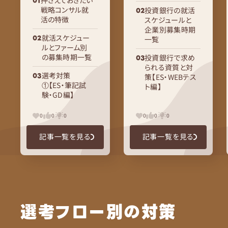
戦略コンサル就
投資銀行の就活
活の特徴
スケジュールと
企業別募集時期
就活スケジュー
一覧
ルとファーム別
の募集時期一覧
投資銀行で求め
られる資質と対
選考対策
策【ES・WEBテス
①【ES・筆記試
ト編】
験・GD編】
0
0
0
0
0
0
記事一覧を見る
記事一覧を見る
選考フロー別の対策