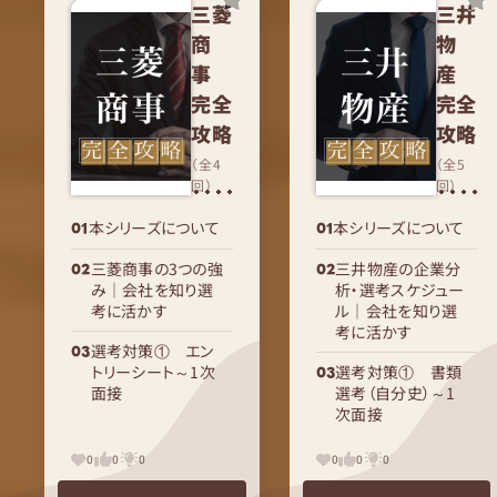
三菱
三井
商
物
事
産
完全
完全
攻略
攻略
（全4
（全5
回）
回）
本シリーズについて
本シリーズについて
三菱商事の3つの強
三井物産の企業分
み｜会社を知り選
析・選考スケジュー
考に活かす
ル｜会社を知り選
考に活かす
選考対策① エン
トリーシート～1次
選考対策① 書類
面接
選考（自分史）～1
次面接
0
0
0
0
0
0