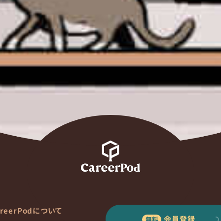
areerPodについて
会員登録