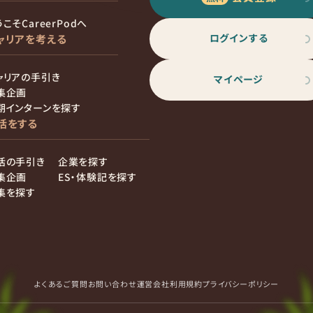
こそCareerPodへ
ログインする
ャリアを考える
ャリアの手引き
マイページ
集企画
期インターンを探す
活をする
活の手引き
企業を探す
集企画
ES・体験記を探す
集を探す
よくあるご質問
お問い合わせ
運営会社
利用規約
プライバシーポリシー