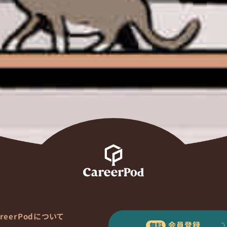
areerPodについて
会員登録