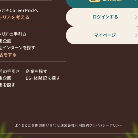
こそCareerPodへ
ログインする
ャリアを考える
ャリアの手引き
マイページ
集企画
期インターンを探す
活をする
活の手引き
企業を探す
集企画
ES・体験記を探す
集を探す
よくあるご質問
お問い合わせ
運営会社
利用規約
プライバシーポリシー