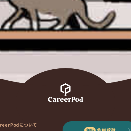
areerPodについて
会員登録