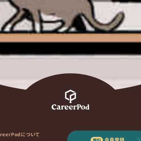
areerPodについて
会員登録