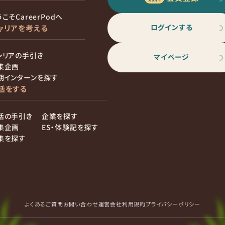
こそCareerPodへ
ログインする
ャリアを考える
ャリアの手引き
マイページ
集企画
期インターンを探す
活をする
活の手引き
企業を探す
集企画
ES・体験記を探す
集を探す
よくあるご質問
お問い合わせ
運営会社
利用規約
プライバシーポリシー