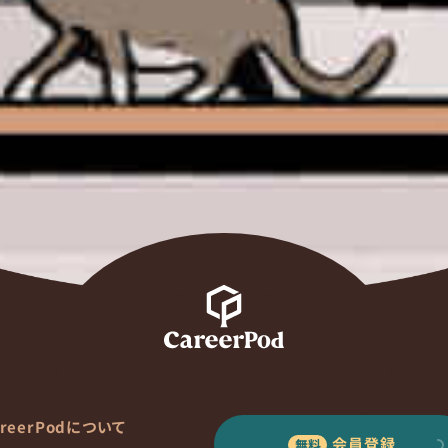
areerPodについて
会員登録