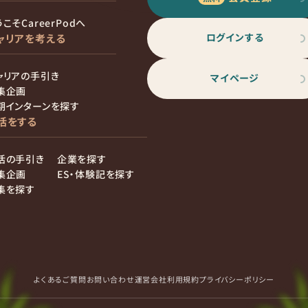
こそCareerPodへ
ログインする
ャリアを考える
ャリアの手引き
マイページ
集企画
期インターンを探す
活をする
活の手引き
企業を探す
集企画
ES・体験記を探す
集を探す
よくあるご質問
お問い合わせ
運営会社
利用規約
プライバシーポリシー