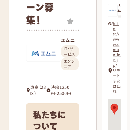
ーン募
エ
ム
集！
ニ
htt
p
s://
ww
エムニ
w.e
IT・サ
mu
ービス
niin
c.j
エンジ
p/
ニア
リモ
ート
また
は出
東京（23
時給1250
社
区）
円-2500円
私たちに
ついて