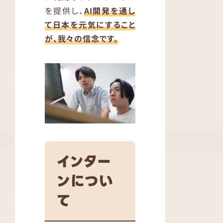
を提供し、
AI開発を通し
て日本を元気にすること
が、我々の信念です。
インター
ンについ
て