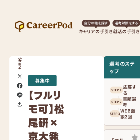
自分の軸を探す
選考対策をする
キャリアの手引き
就活の手引き
Share
選考のステ
ップ
募集中
応募す
【フルリ
る
書類選
モ可】松
考
WEB面
談2回
尾研×
京大発