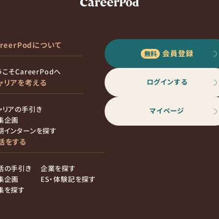
areerPodについて
会員登録
こそCareerPodへ
ログインする
ャリアを考える
ャリアの手引き
マイページ
集企画
期インターンを探す
活をする
活の手引き
企業を探す
集企画
ES・体験記を探す
集を探す