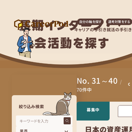
長期インターン・
自分の軸を探す
選考対策をする
キャリアの手引き
就活の手引き
社会活動を探す
No. 31～40
/
70
件中
絞り込み検索
募集中
日本の資産運用
業界