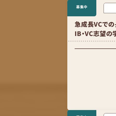
募集中
急成長VCでの
IB・VC志望の