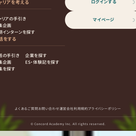
ログインする
ャリアを考える
ャリアの手引き
マイページ
集企画
期インターンを探す
活をする
活の手引き
企業を探す
集企画
ES・体験記を探す
集を探す
よくあるご質問
お問い合わせ
運営会社
利用規約
プライバシーポリシー
© Concord Academy Inc. All rights reserved.