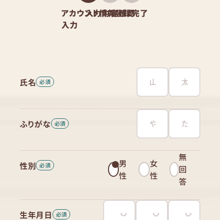
アカウント情報
入力内容確認
登録完了
入力
氏名
ふりがな
無
男
女
性別
回
性
性
答
生年月日