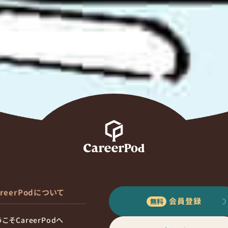
areerPodについて
会員登録
こそCareerPodへ