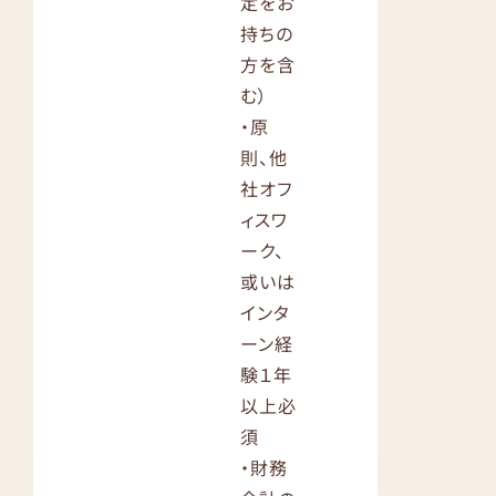
定をお
持ちの
方を含
む）
・原
則、他
社オフ
ィスワ
ーク、
或いは
インタ
ーン経
験１年
以上必
須
・財務