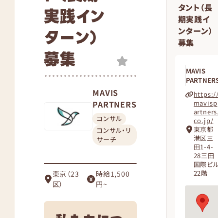
タント（長
実践イン
期実践イ
ンターン）
ターン）
募集
募集
MAVIS
PARTNER
MAVIS
https:/
PARTNERS
mavisp
artners
コンサル
co.jp/
東京都
コンサル・リ
港区三
サーチ
田1-4-
28三田
国際ビ
22階
東京（23
時給1,500
区）
円~