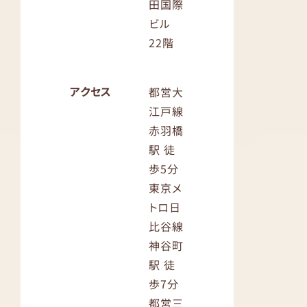
田国際
ビル
22階
アクセス
都営大
江戸線
赤羽橋
駅 徒
歩5分
東京メ
トロ日
比谷線
神谷町
駅 徒
歩7分
都営三