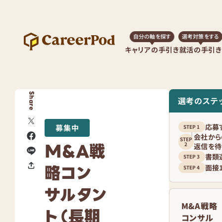
自分の軸を探す
選考対策をする
キャリアの手引き
就活の手引き
Share
選考のステ
応募
募集中
会社から
M&A戦
返信を待
書類
略コン
面接
サルタン
M&A戦略
ト（長期
コンサル