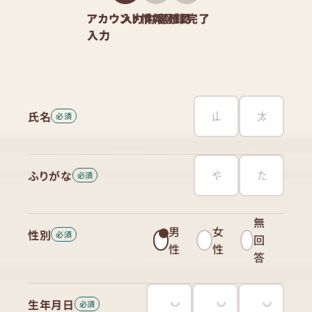
アカウント情報
入力内容確認
登録完了
入力
氏名
ふりがな
無
男
女
性別
回
性
性
答
生年月日