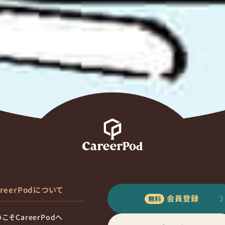
areerPodについて
会員登録
こそCareerPodへ