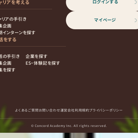
ログインする
ャリアを考える
ャリアの手引き
マイページ
集企画
期インターンを探す
活をする
活の手引き
企業を探す
集企画
ES・体験記を探す
集を探す
よくあるご質問
お問い合わせ
運営会社
利用規約
プライバシーポリシー
© Concord Academy Inc. All rights reserved.