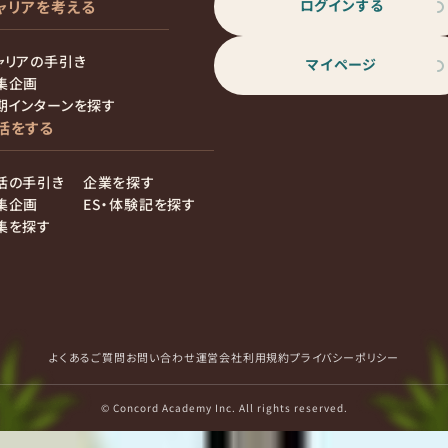
ログインする
ャリアを考える
ャリアの手引き
マイページ
集企画
期インターンを探す
活をする
活の手引き
企業を探す
集企画
ES・体験記を探す
集を探す
よくあるご質問
お問い合わせ
運営会社
利用規約
プライバシーポリシー
© Concord Academy Inc. All rights reserved.