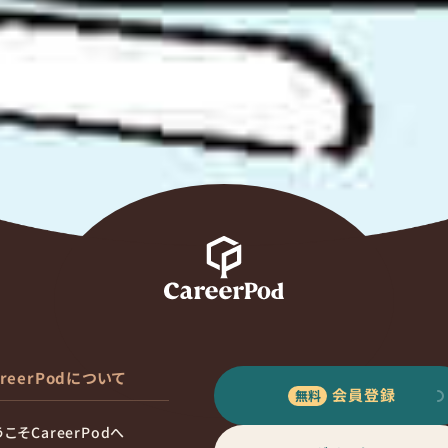
areerPodについて
会員登録
こそCareerPodへ