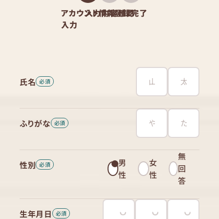
アカウント情報
入力内容確認
登録完了
入力
氏名
ふりがな
無
男
女
性別
回
性
性
答
生年月日