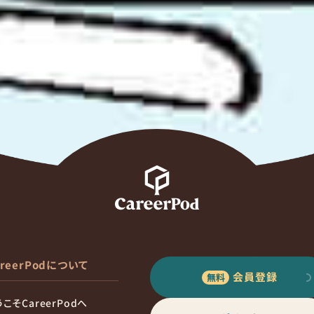
areerPodについて
会員登録
こそCareerPodへ