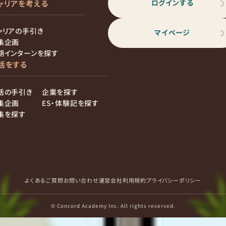
ログインする
ャリアを考える
ャリアの手引き
マイページ
集企画
期インターンを探す
活をする
活の手引き
企業を探す
集企画
ES・体験記を探す
集を探す
よくあるご質問
お問い合わせ
運営会社
利用規約
プライバシーポリシー
© Concord Academy Inc. All rights reserved.