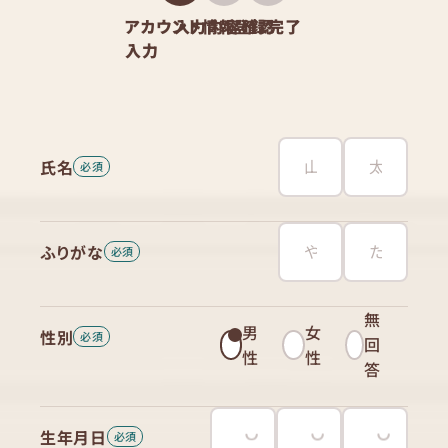
アカウント情報
入力内容確認
登録完了
入力
氏名
ふりがな
無
男
女
性別
回
性
性
答
生年月日