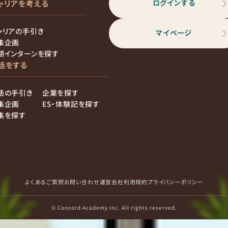
ログインする
ャリアを考える
ャリアの手引き
マイページ
集企画
期インターンを探す
活をする
活の手引き
企業を探す
集企画
ES・体験記を探す
集を探す
よくあるご質問
お問い合わせ
運営会社
利用規約
プライバシーポリシー
© Concord Academy Inc. All rights reserved.