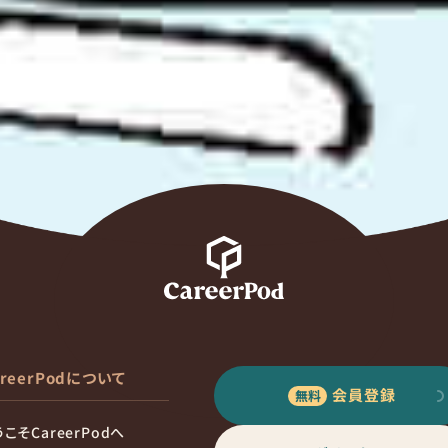
areerPodについて
会員登録
こそCareerPodへ