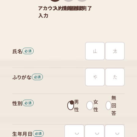
アカウント情報
入力内容確認
登録完了
入力
氏名
ふりがな
無
男
女
性別
回
性
性
答
生年月日