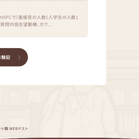
分のPCで）面接官の人数1人学生の人数1
問内容志望動機、ガク...
体験記
ント職 WEBテスト