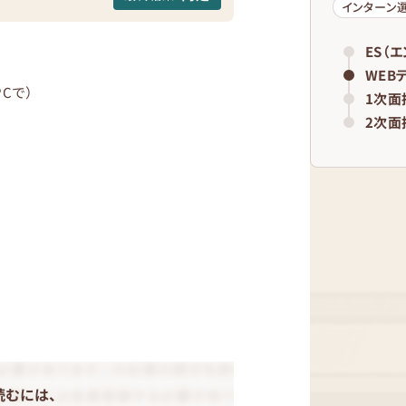
インターン
ES（
WEB
Cで）
1次面
2次面
読むには、