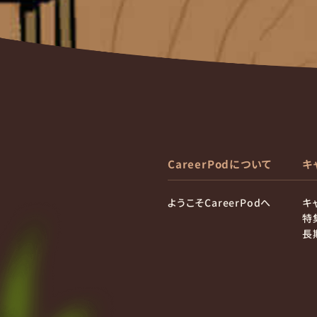
CareerPodについて
キ
ようこそCareerPodへ
キ
特
長