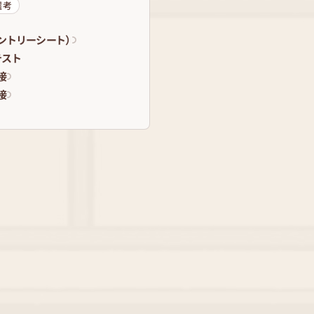
選考
エントリーシート）
テスト
接
接