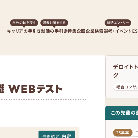
自分の軸を探す
選考対策をする
就活エントリー
キャリアの手引き
就活の手引き
特集企画
企業検索
選考・イベント
E
デロイト
グ
職 WEBテスト
総合コンサ
この先輩の
25年卒
内定
最終結果