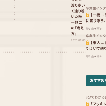
渡り歩い
卒業生インタ
て辿り着
【一橋→
いた唯
に寄り添う
一無二
の「考え
0
0
0
方」
卒業生インタ
2026.06.03
【東大→
り歩いて辿
0
0
0
おすすめ
3分でわかる
「マッキ