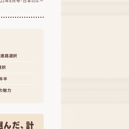
022年8月号「日本のルー
う進路選択
選択
年半
の魅力
選んだ、計