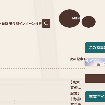
MENU
S・体験記
長期インターン検索
この特集
次の記事
【東大→
官僚→
起業】
卒業生イ
（後編）
官民を