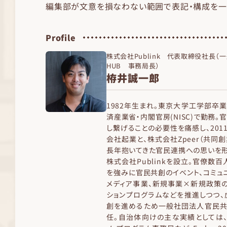
編集部が文意を損なわない範囲で表記・構成を一
Profile
株式会社Publink 代表取締役社長
HUB 事務局長）
栫井誠一郎
1982年生まれ。東京大学工学部卒業後
済産業省・内閣官房(NISC)で勤務
し繋げることの必要性を痛感し、201
会社起業と、株式会社Zpeer（共同創業
長年抱いてきた官民連携への思いを形に
株式会社Publinkを設立。官僚数
を強みに官民共創のイベント、コミュニ
メディア事業、新規事業×新規政策の
ションプログラムなどを推進しつつ、
創を進めるため一般社団法人官民共
任。自治体向けの主な実績としては、