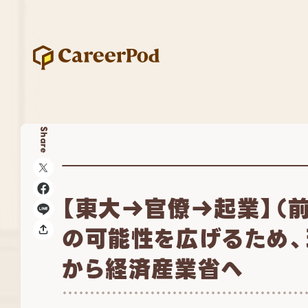
Share
【東大→官僚→起業】（
の可能性を広げるため
から経済産業省へ