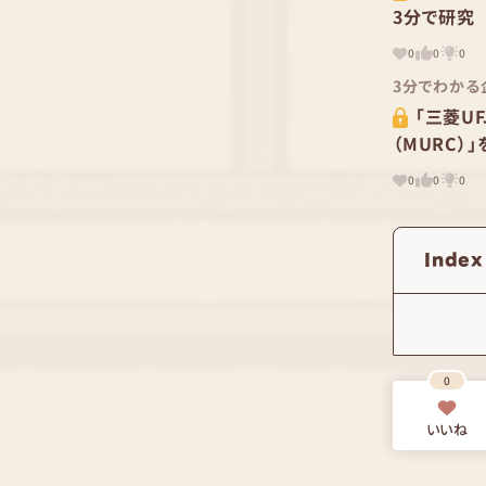
3分で研究
0
0
0
3分でわかる
「三菱U
（MURC）
0
0
0
Index
0
いいね