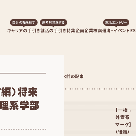
自分の軸を探す
選考対策をする
就活エントリー
キャリアの手引き
就活の手引き
特集企画
企業検索
選考・イベント
E
前の記事
前編）将来
、理系学部
【一橋→
外資系
マーケ】
（後編）