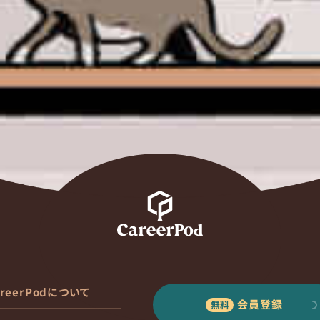
areerPodについて
会員登録