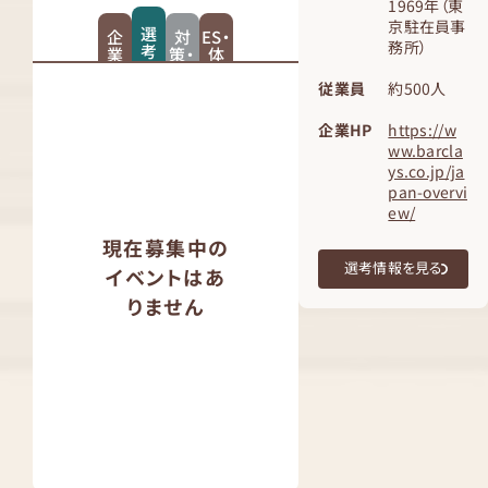
1969年（東
京駐在員事
選
企
対
ES・
務所）
考
業
策・
体
情
紹
スケ
験
報
介
ジュ
記
従業員
約500人
ール
企業HP
https://w
ww.barcla
ys.co.jp/ja
pan-overvi
ew/
現在募集中の
選考情報を見る
イベントはあ
りません