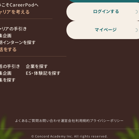
こそCareerPodへ
ログインする
ャリアを考える
ャリアの手引き
マイページ
集企画
期インターンを探す
活をする
活の手引き
企業を探す
集企画
ES・体験記を探す
集を探す
よくあるご質問
お問い合わせ
運営会社
利用規約
プライバシーポリシー
© Concord Academy Inc. All rights reserved.