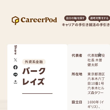
自分の軸を探す
選考対策をする
キャリアの手引き
就活の手引き
Share
代表者
代表取締役
社長 木曽
外資系金融
健太郎
バーク
所在地
東京都港区
レイズ
六本木六丁
目10番1号
六本木ヒル
ズ森タワー
設立日
1690年（イ
ギリス）、