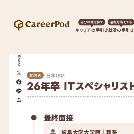
自分の軸を探す
選考対策をする
キャリアの手引き
就活の手引き
Share
日本IBM
本選考
26年卒 ITスペシャリス
最終面接
岐阜大学大学院｜理系