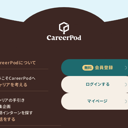
areerPodについて
会員登録
こそCareerPodへ
ログインする
ャリアを考える
ャリアの手引き
マイページ
集企画
期インターンを探す
活をする