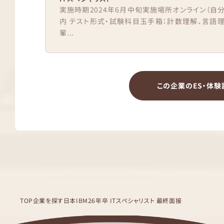
実施時期2024年6月中旬実施場所オンライン（自
内 テスト形式・試験科目玉手箱：計数理解、言語理
輩...
この企業のES・体験
TOP
企業を探す
日本IBM
26年卒 ITスペシャリスト 最終面接