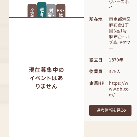
ヴィースホ
イ
選
企
対
ES・
考
業
策・
体
情
所在地
東京都港区
紹
スケ
験
報
介
ジュ
記
麻布台1丁
ール
目3番1号
麻布台ヒル
ズ森JPタワ
ー
設立日
1870年
現在募集中の
従業員
375人
イベントはあ
企業HP
https://w
りません
ww.db.co
m/
選考情報を見る