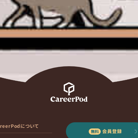
areerPodについて
会員登録