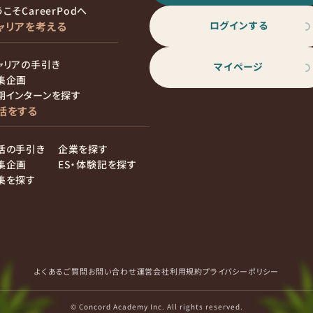
こそCareerPodへ
ログインする
ャリアを考える
ャリアの手引き
マイページ
集企画
期インターンを探す
活をする
活の手引き
企業を探す
集企画
ES・体験記を探す
集を探す
よくあるご質問
お問い合わせ
運営会社
利用規約
プライバシーポリシー
© Concord Academy Inc. All rights reserved.