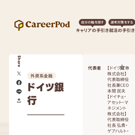
自分の軸を探す
選考対策をする
キャリアの手引き
就活の手引き
Share
代表者
【ドイツ証券
株式会社】
外資系金融
代表取締役
ドイツ銀
社長兼CEO
本間 民夫
行
【ドイチェ・
アセット・マ
ネジメント
株式会社】
代表取締役
社長 弘貴・
ゲアハルト・