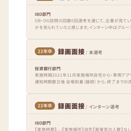
IBD部門
OB・OG訪問の回数0回選考を通じて、企業が見て
かを見られていたと感じます。インターン中はグループ
録画面接
23年卒
/
本選考
投資銀行部門
実施時期2021年11月実施場所自宅から・専用アプ
通知時期数日後 会場到着（接続）から、終了までの流
録画面接
23年卒
/
インターン選考
IBD部門
【実施時期】---【実施場所】自宅【面接官の人数】なし