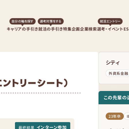
自分の軸を探す
選考対策をする
就活エントリー
キャリアの手引き
就活の手引き
特集企画
企業検索
選考・イベント
E
シティ
外資系金融
（エントリーシート）
この先輩の
23年卒
インターン参加
最終結果