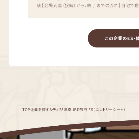
後【会場到着（接続）から、終了までの流れ】自宅で動画
この企業のES・
TOP
企業を探す
シティ
23年卒 IBD部門 ES（エントリーシート）