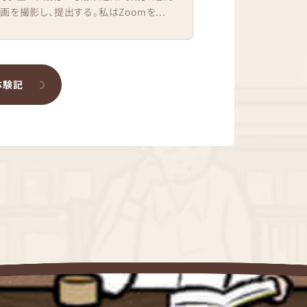
を撮影し、提出する。私はZoomを...
体験記