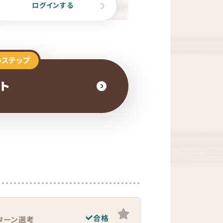
ログインする
のステップ
スト
合格
ターン選考