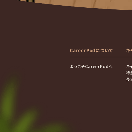
CareerPodについて
キ
ようこそCareerPodへ
キ
特
長