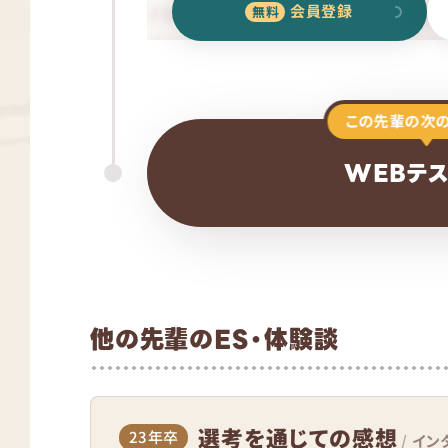
会員登録
この先輩の次
WEBテ
他の先輩のES・体験談
選考を通じての感想
23年卒
/
イン