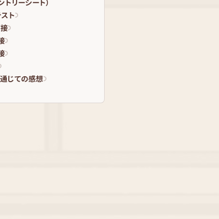
エントリーシート）
テスト
面接
接
接
通じての感想