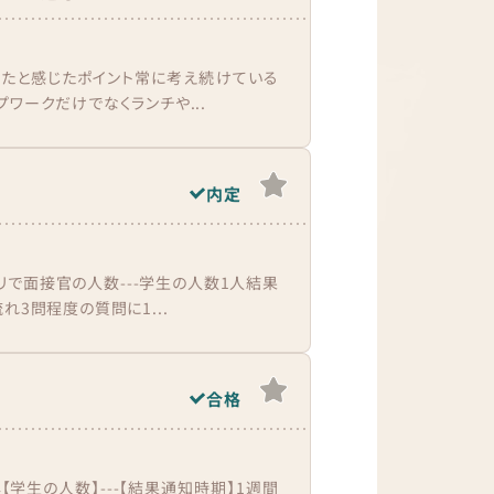
いたと感じたポイント常に考え続けている
ワークだけでなくランチや...
内定
リで面接官の人数---学生の人数1人結果
れ3問程度の質問に1...
合格
【学生の人数】---【結果通知時期】1週間