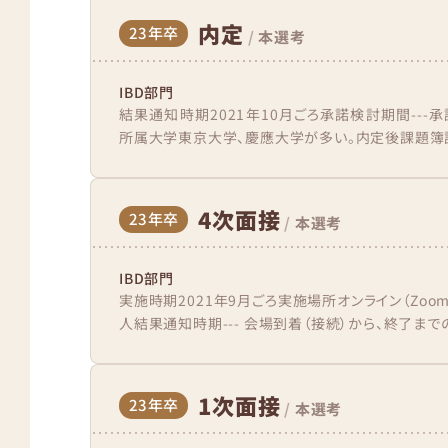
内定
23年卒
/
本選考
IBD部門
結果通知時期2021年10月ごろ承諾検討期間---承
所属大学東京大学、慶應大学が多い。内定後課題簿記二
4次面接
23年卒
/
本選考
IBD部門
実施時期2021年9月ごろ実施場所オンライン（Zo
人結果通知時期--- 会場到着（接続）から、終了まで
1次面接
23年卒
/
本選考