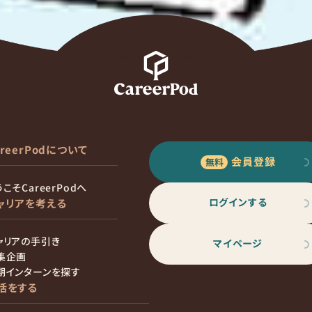
areerPodについて
会員登録
こそCareerPodへ
ログインする
ャリアを考える
ャリアの手引き
マイページ
集企画
期インターンを探す
活をする